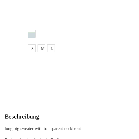
bis zu 2 Wochen
S
M
L
In den Warenkorb
In den Warenkorb
Beschreibung:
long big sweater with transparent neckfront