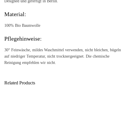
Designed und gefertigt in Berlin.
Material:
100% Bio Baumwolle
Pflegehinweise:
30° Feinwäsche, mildes Waschmittel verwenden, nicht bleichen, bügeln
auf niedriger Temperatur, nicht trocknergeeignet. Die chemische
Reinigung empfehlen wir nicht.
Related Products
fluid boxy tee
easy summer shirtblouse
169,00
149,00
€
€