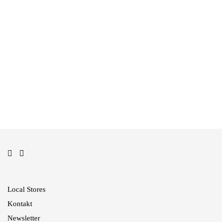
frottee shirt
Transparent Long Shirt / color
139,00
€
block
179,00
€
cropped tencel shirt
140,00
€
Local Stores
Kontakt
Newsletter