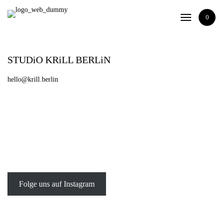
Shop
0
Studio / About
EN
STUDiO KRiLL BERLiN
hello@krill.berlin
Folge uns auf Instagram